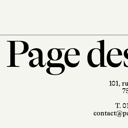
101, r
7
T. 0
contact@pa