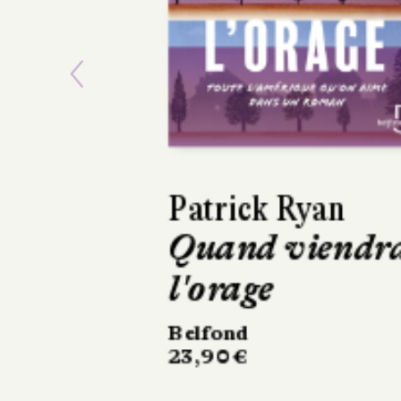
Previous
David Sala
Frankenstein
Casterman
220 pages, 28 €