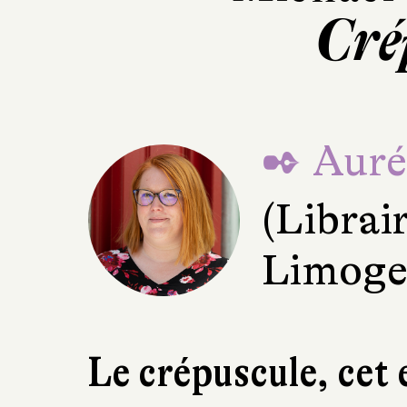
Cré
✒ Aurél
(Librai
Limoge
Le crépuscule, cet 