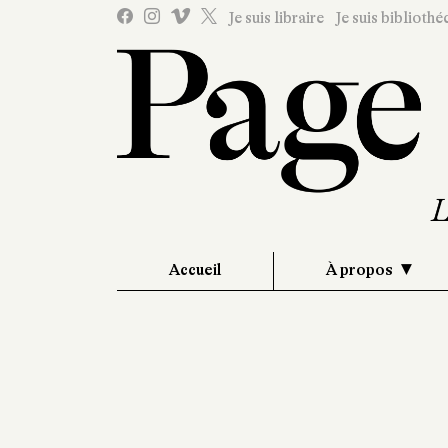
Je suis libraire
Je suis bibliothé
Accueil
À propos