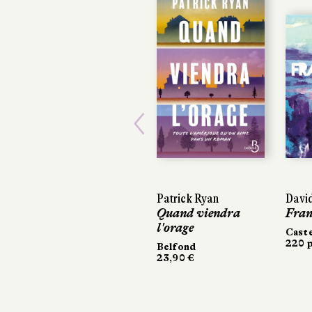
Previous
Patrick Ryan
David
David
Quand viendra
Fran
Fran
l'orage
Cast
Cast
220 p
220 p
Belfond
23,90 €