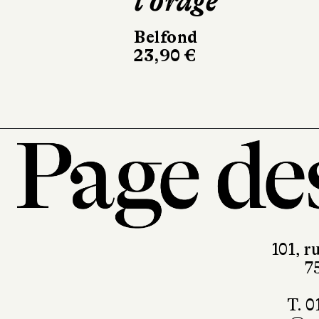
l'orage
Casterman
220 pages, 28
Belfond
23,90 €
101, r
7