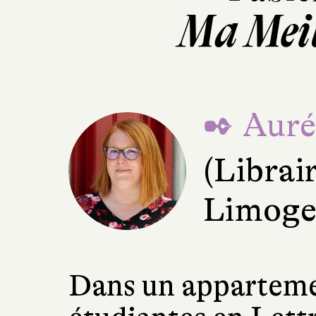
Ma Meil
✒ Aurél
(Librai
Limoge
Dans un appartemen