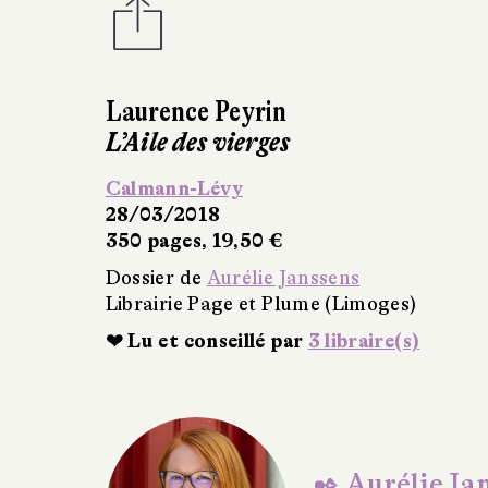
Laurence Peyrin
Ma chérie
Calmann-Lévy
13/03/2019
365 pages, 18,50 €
Dossier de
Aurélie Janssens
Librairie Page et Plume (Limoges)
❤ Lu et conseillé par
6 libraire(s)
✒ Aurélie Ja