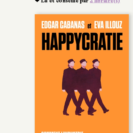
❤ Lu et conseillé par
2 libraire(s)