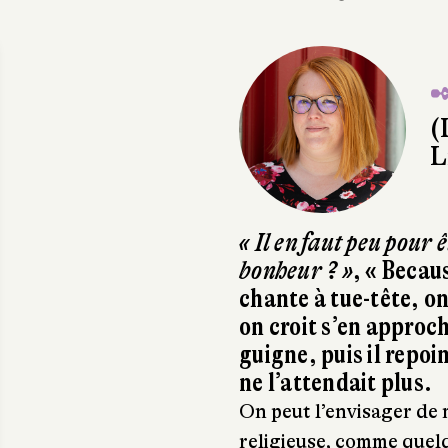
✒
(
L
« Il en faut peu pour 
bonheur ? »
, « Becau
chante à tue-tête, o
on croit s’en approch
guigne, puis il repoi
ne l’attendait plus.
On peut l’envisager de
religieuse, comme quel