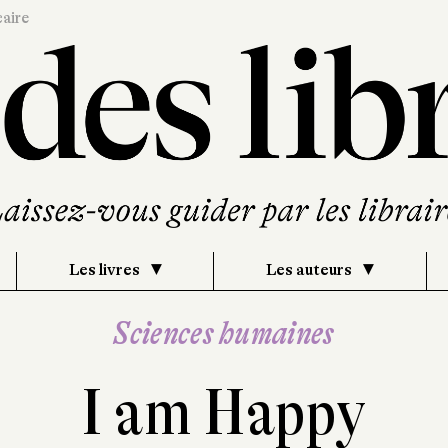
caire
Les livres
Les auteurs
Sciences humaines
I am Happy