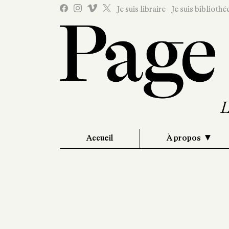
Je suis libraire
Je suis bibliothé
Accueil
À propos