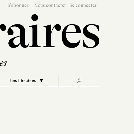
S'abonner
Nous contacter
Se connecter
Les libraires
🔎