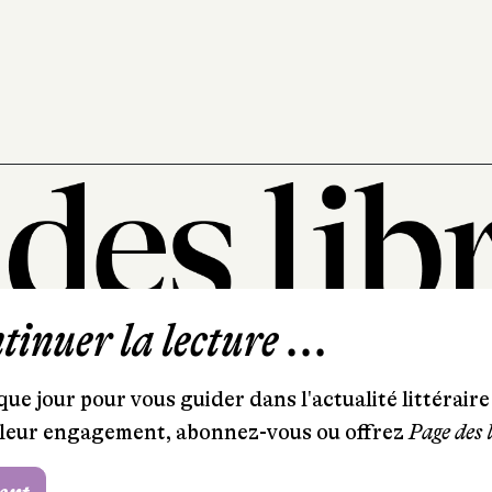
inuer la lecture ...
101, rue Saint-Lazare
75009 Paris
ue jour pour vous guider dans l'actualité littéraire 
T. 01 44 41 97 20
et leur engagement, abonnez-vous ou offrez
Page des 
contact@pagedeslibraires.com