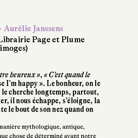
 Aurélie Janssens
Librairie Page et Plume
imoges)
être heureux »
,
« C’est quand le
se I’m happy ». Le bonheur, on le
n le cherche longtemps, partout,
er, il nous échappe, s’éloigne, la
nte le bout de son nez quand on
 manière mythologique, antique,
que chose de déterminé avant notre