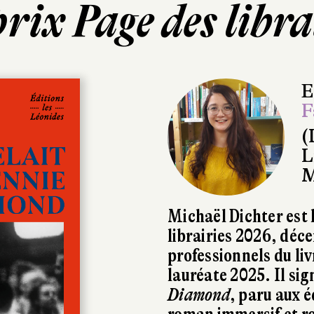
rix Page des libr
E
F
(
L
M
Michaël Dichter est 
librairies 2026, déce
professionnels du li
lauréate 2025. Il si
Diamond
, paru aux 