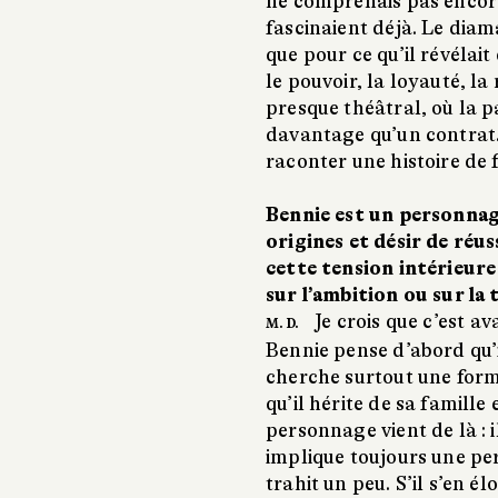
ne comprenais pas encor
fascinaient déjà. Le diam
que pour ce qu’il révélai
le pouvoir, la loyauté, la
presque théâtral, où la p
davantage qu’un contrat.
raconter une histoire de f
Bennie est un personnage 
origines et désir de ré
cette tension intérieur
sur l’ambition ou sur la
Je crois que c’est a
M. D.
Bennie pense d’abord qu’i
cherche surtout une forme
qu’il hérite de sa famille 
personnage vient de là : 
implique toujours une perte
trahit un peu. S’il s’en él