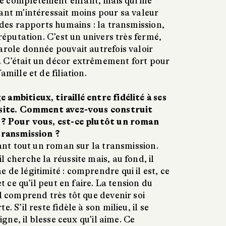
e complètement enfant, mais qui me
ant m’intéressait moins pour sa valeur
t des rapports humains : la transmission,
 réputation. C’est un univers très fermé,
arole donnée pouvait autrefois valoir
 C’était un décor extrêmement fort pour
amille et de filiation.
ambitieux, tiraillé entre fidélité à ses
ussite. Comment avez-vous construit
e ? Pour vous, est-ce plutôt un roman
 transmission ?
vant tout un roman sur la transmission.
l cherche la réussite mais, au fond, il
 de légitimité : comprendre qui il est, ce
et ce qu’il peut en faire. La tension du
il comprend très tôt que devenir soi
. S’il reste fidèle à son milieu, il se
oigne, il blesse ceux qu’il aime. Ce