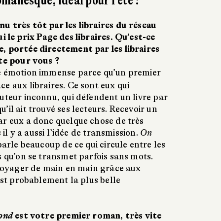
manesque, idéal pour l’été !
u très tôt par les libraires du réseau
i le prix Page des libraires. Qu’est-ce
, portée directement par les libraires
nte pour vous ?
e émotion immense parce qu’un premier
e aux libraires. Ce sont eux qui
uteur inconnu, qui défendent un livre par
’il ait trouvé ses lecteurs. Recevoir un
ar eux a donc quelque chose de très
s il y a aussi l’idée de transmission.
On
arle beaucoup de ce qui circule entre les
s qu’on se transmet parfois sans mots.
e voyager de main en main grâce aux
 est probablement la plus belle
mond
est votre premier roman, très vite