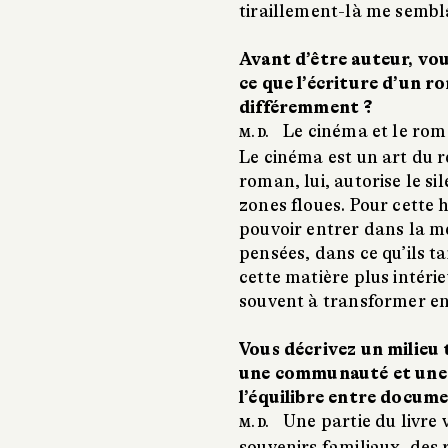
tiraillement-là me semb
Avant d’être auteur, vous
ce que l’écriture d’un r
différemment ?
Le cinéma et le rom
M. D.
Le cinéma est un art du 
roman, lui, autorise le si
zones floues. Pour cette h
pouvoir entrer dans la m
pensées, dans ce qu’ils t
cette matière plus intéri
souvent à transformer en
Vous décrivez un milieu t
une communauté et une
l’équilibre entre docum
Une partie du livre v
M. D.
souvenirs familiaux, des 