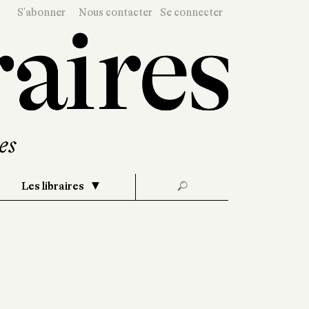
S'abonner
Nous contacter
Se connecter
Les libraires
🔎