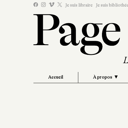
Je suis libraire
Je suis bibliothé
Accueil
À propos