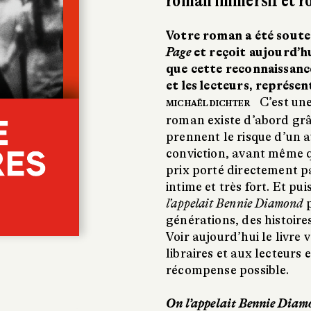
roman immersif et ro
Votre roman a été souten
Page
et reçoit aujourd’hu
que cette reconnaissance
et les lecteurs, représe
C’est un
MICHAËL DICHTER
roman existe d’abord grâc
prennent le risque d’un a
conviction, avant même qu
prix porté directement p
intime et très fort. Et pui
l’appelait Bennie Diamond
p
générations, des histoire
Voir aujourd’hui le livr
libraires et aux lecteurs
récompense possible.
On l’appelait Bennie Dia