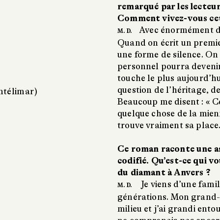
remarqué par les lecteur
Comment vivez-vous cet 
Avec énormément de 
M. D.
Quand on écrit un premie
une forme de silence. On
personnel pourra devenir
touche le plus aujourd’hui
question de l’héritage, de
ntélimar)
Beaucoup me disent : « Ce
quelque chose de la mienne
trouve vraiment sa place
Ce roman raconte une as
codifié. Qu’est-ce qui v
du diamant à Anvers ?
Je viens d’une famil
M. D.
générations. Mon grand-pè
milieu et j’ai grandi ento