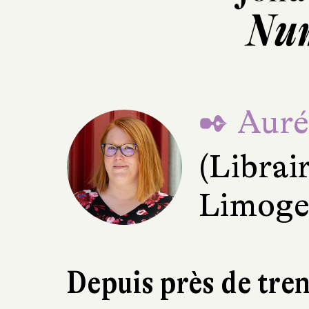
Num
✒ Aurél
(Librai
Limoge
Depuis près de tren