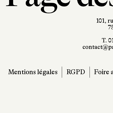
101, r
7
T. 0
contact@pa
Mentions légales
RGPD
Foire 