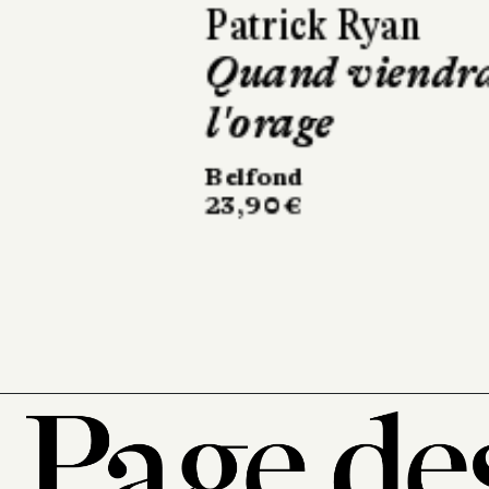
David Sala
Frankenstein
Casterman
220 pages, 28 €