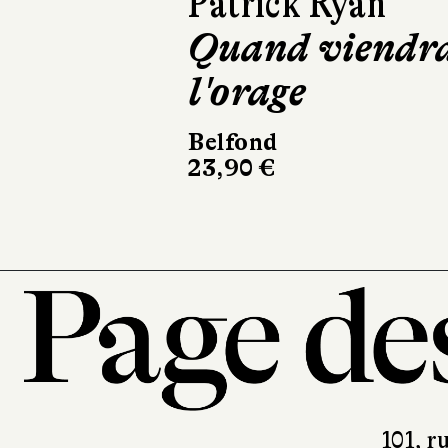
David Sala
Frankenstein
Casterman
220 pages, 28 €