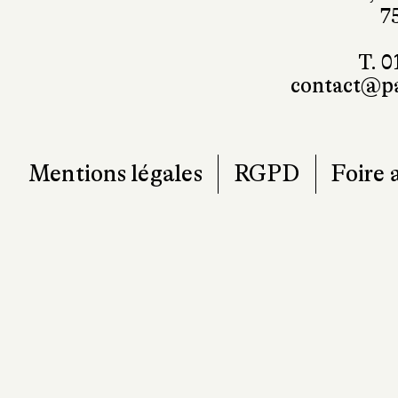
101, r
7
T. 0
contact@pa
Mentions légales
RGPD
Foire 