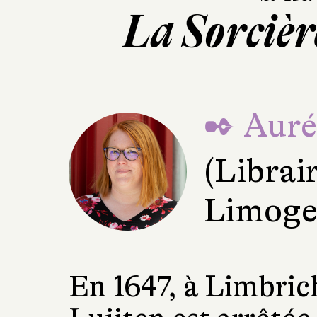
La Sorcièr
✒ Aurél
(Librai
Limoge
En 1647, à Limbric