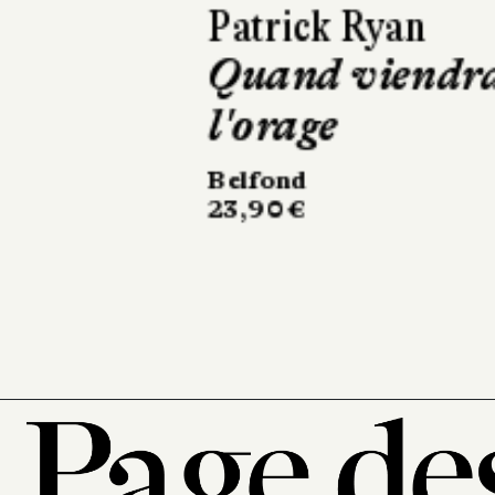
David Sala
Frankenstein
Casterman
220 pages, 28 €