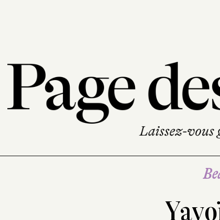
Be
Yayo