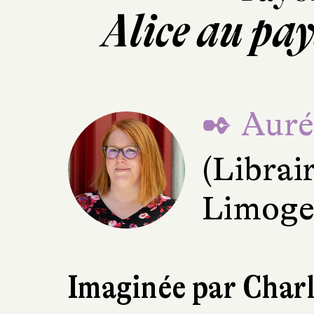
Alice au pay
✒ Aurél
(Librai
Limoge
Imaginée par Charl