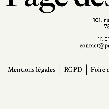
101, r
7
T. 0
contact@pa
Mentions légales
RGPD
Foire 