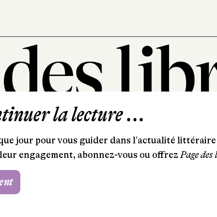
inuer la lecture ...
101, rue Saint-Lazare
75009 Paris
ue jour pour vous guider dans l'actualité littéraire 
T. 01 44 41 97 20
et leur engagement, abonnez-vous ou offrez
Page des 
contact@pagedeslibraires.com
ent
Foire aux questions
CGV