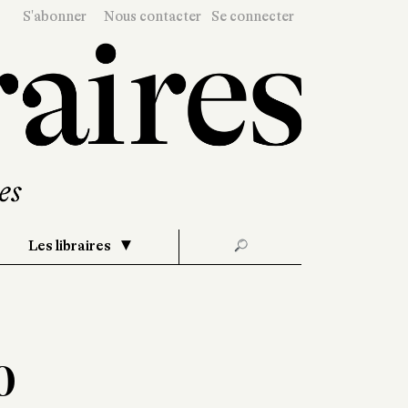
S'abonner
Nous contacter
Se connecter
Les libraires
🔎
o