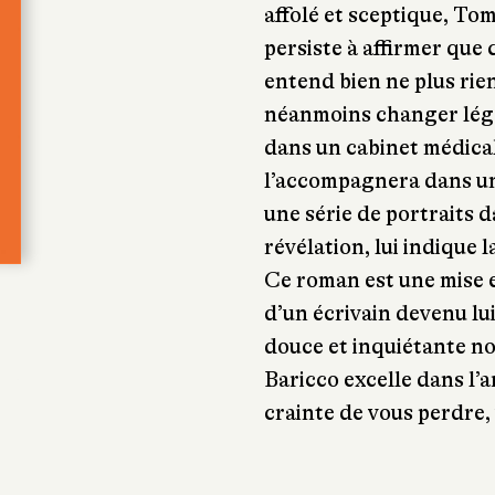
affolé et sceptique, To
persiste à affirmer que c
entend bien ne plus rie
néanmoins changer légèr
dans un cabinet médical
l’accompagnera dans un
une série de portraits d
révélation, lui indique l
Ce roman est une mise en
d’un écrivain devenu lu
douce et inquiétante n
Baricco excelle dans l’a
crainte de vous perdre,