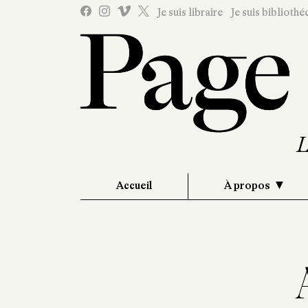
Je suis libraire
Je suis bibliothé
Accueil
À propos