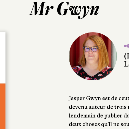
Mr Gwyn
✒
(
L
Jasper Gwyn est de ceu
devenu auteur de trois 
lendemain de publier da
deux choses qu’il ne souh