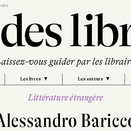
caire
Les livres
Les auteurs
Littérature étrangère
Alessandro Baricc