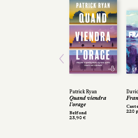
Previous
Patrick Ryan
David
David
Quand viendra
Fran
Fran
l'orage
Cast
Cast
220 p
220 p
Belfond
23,90 €