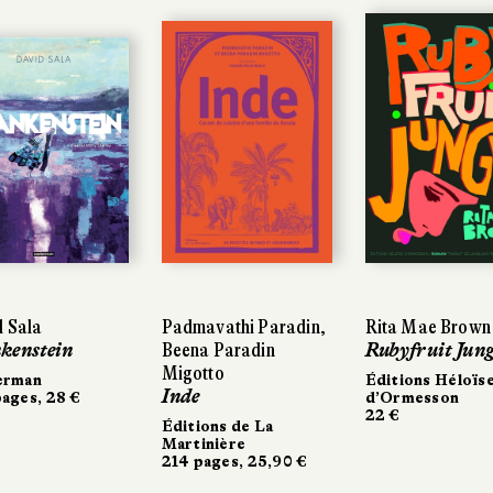
 Sala
 Sala
Padmavathi Paradin,
Padmavathi Paradin,
Rita Mae Brown
Rita Mae Brown
kenstein
kenstein
Beena Paradin
Beena Paradin
Rubyfruit Jung
Rubyfruit Jung
Migotto
Migotto
erman
erman
Éditions Héloïs
Éditions Héloïs
Inde
Inde
ages, 28 €
ages, 28 €
d’Ormesson
d’Ormesson
22 €
22 €
Éditions de La
Éditions de La
Martinière
Martinière
214 pages, 25,90 €
214 pages, 25,90 €