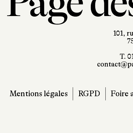
101, r
7
T. 0
contact@pa
Mentions légales
RGPD
Foire 