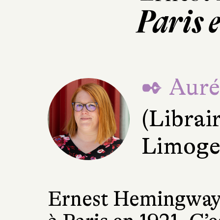
Paris e
✒ Aurél
(Librai
Limoge
Ernest Hemingway a