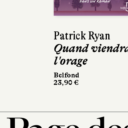
Previous
David Sala
Frankenstein
Casterman
220 pages, 28 €