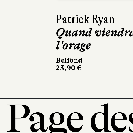
David Sala
Frankenstein
Casterman
220 pages, 28 €