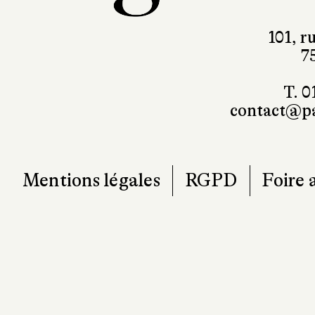
101, r
7
T. 0
contact@pa
Mentions légales
RGPD
Foire 