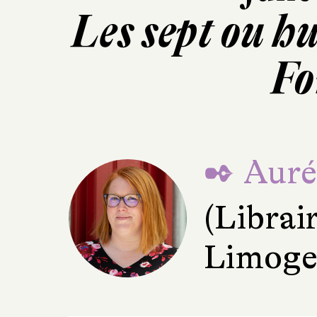
Les sept ou hu
Fo
✒ Aurél
(Librai
Limoge