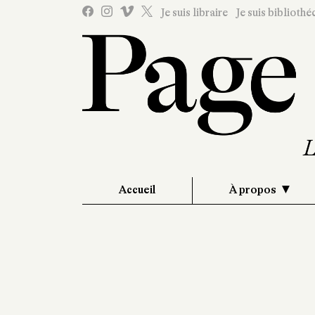
Je suis libraire
Je suis bibliothé
Accueil
À propos