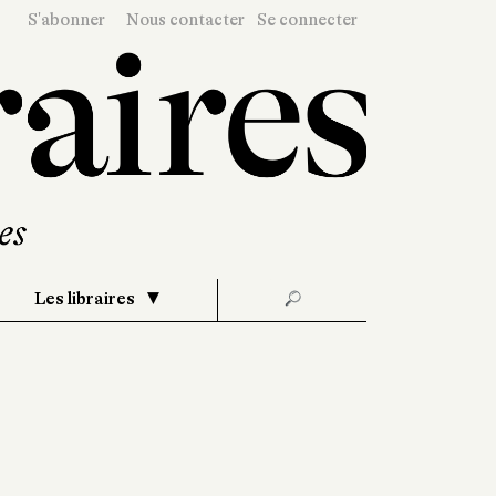
S'abonner
Nous contacter
Se connecter
Les libraires
🔎