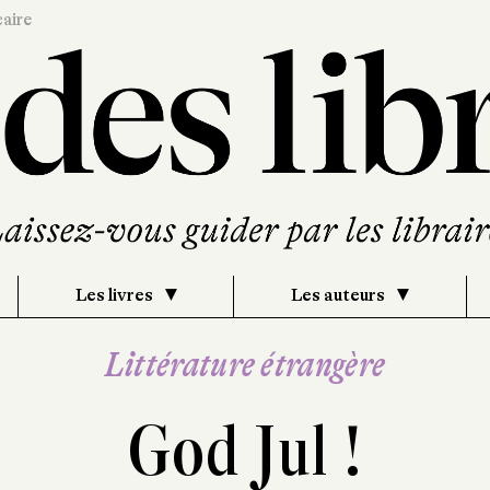
caire
Les livres
Les auteurs
Littérature étrangère
God Jul !