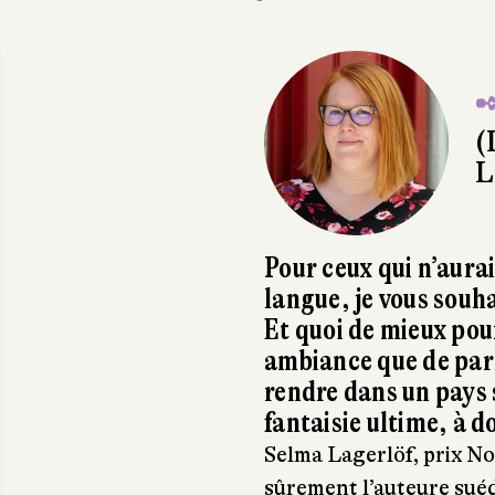
✒
(
L
Pour ceux qui n’aura
langue, je vous souh
Et quoi de mieux pou
ambiance que de parl
rendre dans un pays 
fantaisie ultime, à do
Selma Lagerlöf, prix Nob
sûrement l’auteure suéd