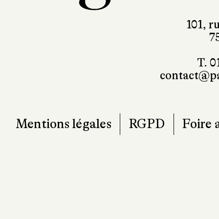
101, r
7
T. 0
contact@pa
Mentions légales
RGPD
Foire 