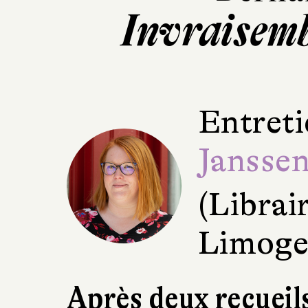
Invraisem
Entreti
Jansse
(Librai
Limoge
Après deux recueil