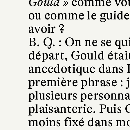
Gould »
comme vot
ou comme le guide
avoir ?
B. Q. :
On ne se qui
départ, Gould étai
anecdotique dans L
première phrase : j
plusieurs personn
plaisanterie. Puis 
moins fixé dans mon