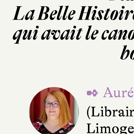
La Belle Histoi
qui avait le can
b
✒ Aurél
(Librai
Limoge