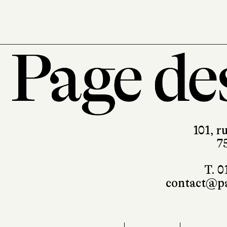
101, r
7
T. 0
contact@pa