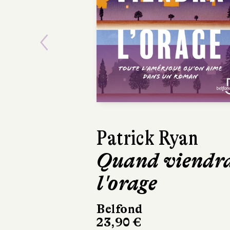
Previous
David Sala
Frankenstein
Casterman
220 pages, 28 €