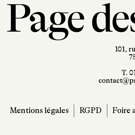
101, r
7
T. 0
contact@pa
Mentions légales
RGPD
Foire 