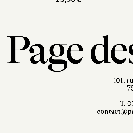
101, r
7
T. 0
contact@pa