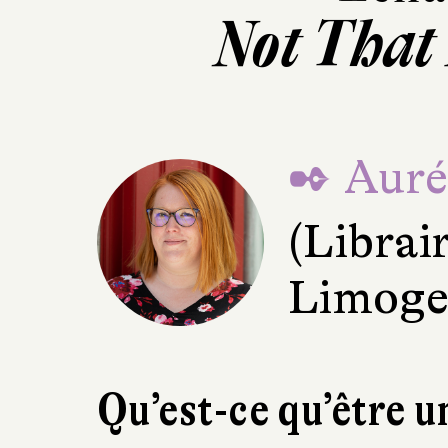
Not That
✒ Aurél
(Librai
Limoge
Qu’est-ce qu’être 