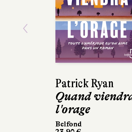
Previous
David Sala
Frankenstein
Casterman
220 pages, 28 €