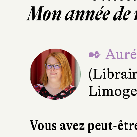
Mon année de r
✒ Aurél
(Librai
Limoge
Vous avez peut-êtr