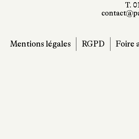
101, r
7
T. 0
contact@pa
Mentions légales
RGPD
Foire 