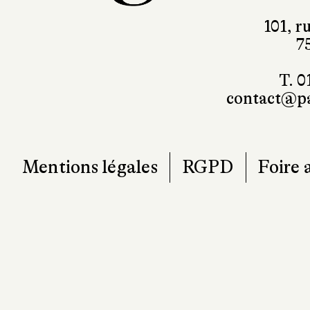
101, r
7
T. 0
contact@pa
Mentions légales
RGPD
Foire 