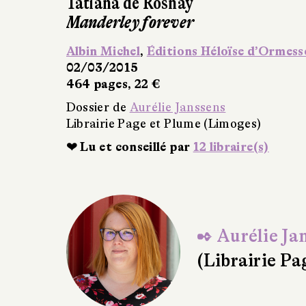
Daphné du Maurier
Rebecca
Traduit de l’anglais par Anouk Neuhoff
Albin Michel
25/02/2015
544 pages, 25 €
Dossier de
Aurélie Janssens
Librairie Page et Plume (Limoges)
❤ Lu et conseillé par
18 libraire(s)
✒ Aurélie Ja
(Librairie P