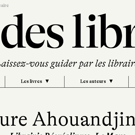
caire
Les livres
Les auteurs
ure Ahouandji