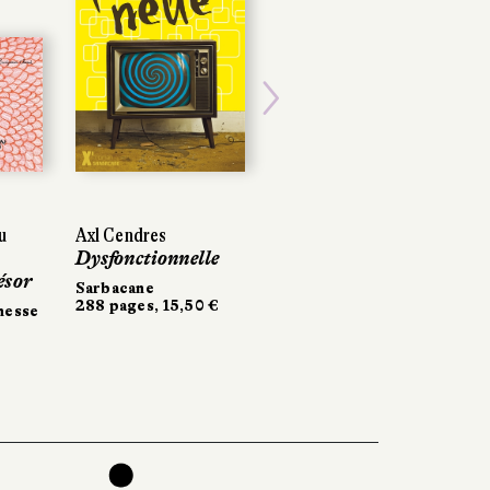
Next
u
Axl Cendres
Dysfonctionnelle
ésor
Sarbacane
288 pages, 15,50 €
nesse