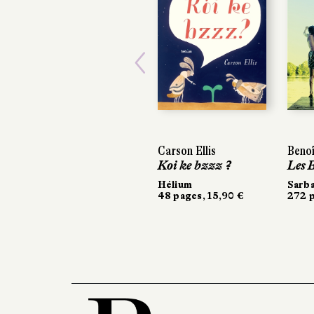
Previous
Carson Ellis
Benoî
Koi ke bzzz ?
Les B
Hélium
Sarb
48 pages, 15,90 €
272 p