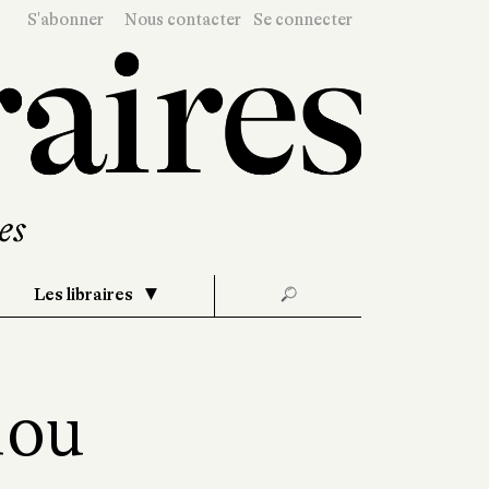
S'abonner
Nous contacter
Se connecter
Les libraires
🔎
nou