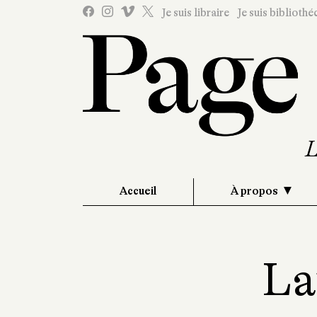
Je suis libraire
Je suis bibliothé
Accueil
À propos
La