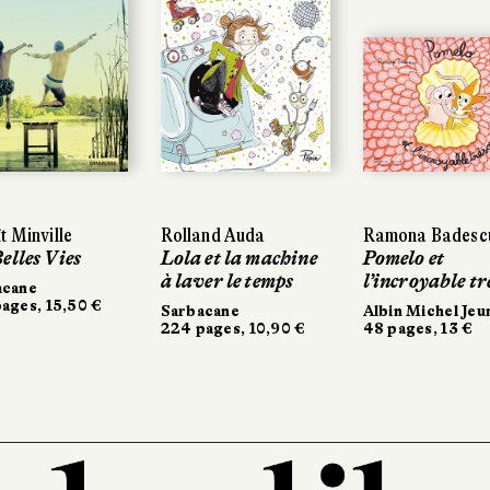
t Minville
Rolland Auda
Ramona Badesc
elles Vies
Lola et la machine
Pomelo et
à laver le temps
l’incroyable tr
acane
ages, 15,50 €
Sarbacane
Albin Michel Jeu
224 pages, 10,90 €
48 pages, 13 €