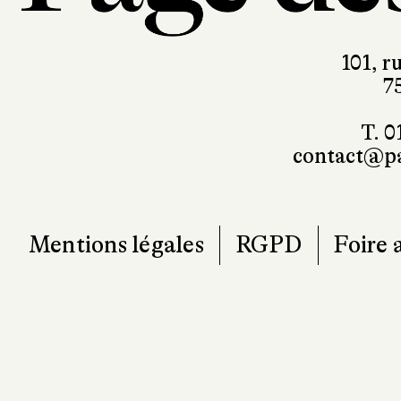
101, r
7
T. 0
contact@pa
Mentions légales
RGPD
Foire 