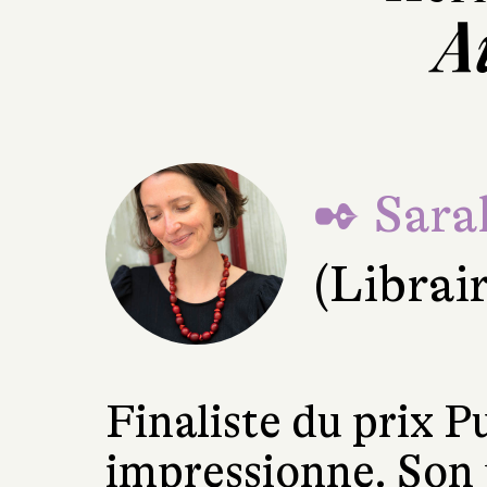
A
✒ Sara
(Librai
Finaliste du prix P
impressionne. Son 