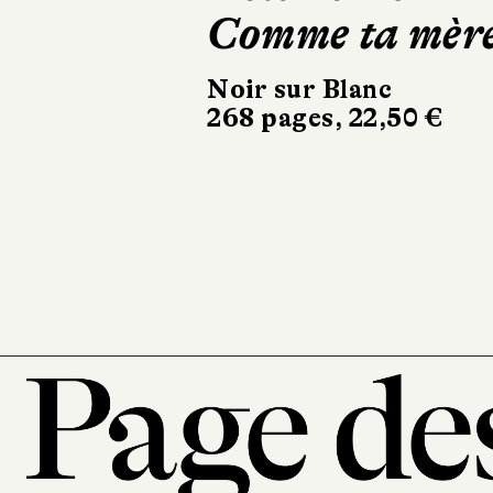
Sigurdardóttir
Dehors, c’est l
printemps
Sabine Wespieser
éditeur
302 pages, 24 €