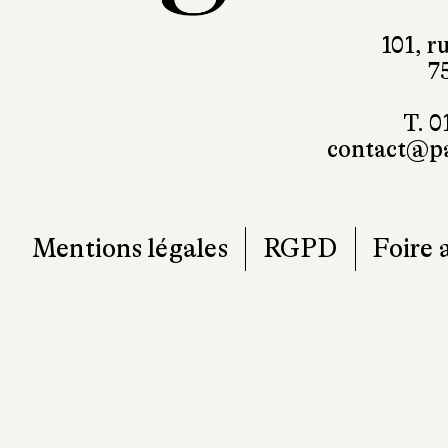
101, r
7
T. 0
contact@pa
Mentions légales
RGPD
Foire 