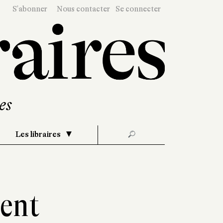
S'abonner
Nous contacter
Se connecter
Les libraires
🔎
rent