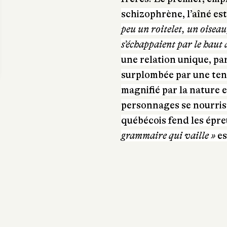
schizophrène, l’
aîné est
peu un roitelet, un oiseau 
s’échappaient par le haut d
une relation unique, pa
surplombée par une tend
magnifié par la nature 
personnages se nourrisse
québécois fend les épre
grammaire qui vaille »
es