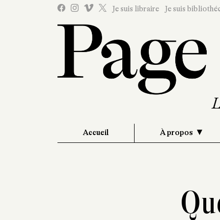
Je suis libraire
Je suis bibliothé
Accueil
À propos
Que