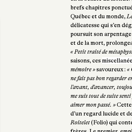
brefs chapitres ponctué
Québec et du monde,
Le
délicatesse qui s’en d
poursuit son arpentage d
et de la mort, prolonge
« Petit traité de métaphy
saisons, ces
miscellané
mémoire »
savoureux :
« 
ne fait pas bon regarder en
l’avant, d’avancer, toujou
me suis tout de suite sen
aimer mon passé. »
Cette 
d’un regard lucide et de
Roitelet
(Folio) qui cont
frères. Le premier, em