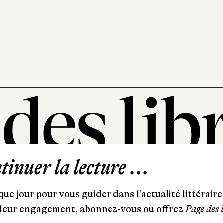
inuer la lecture ...
101, rue Saint-Lazare
75009 Paris
ue jour pour vous guider dans l'actualité littéraire 
T. 01 44 41 97 20
et leur engagement, abonnez-vous ou offrez
Page des 
contact@pagedeslibraires.com