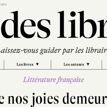
caire
Les livres
Les auteurs
Littérature française
 nos joies demeu