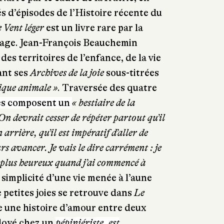
s d’épisodes de l’Histoire récente du
 Vent léger
est un livre rare par la
égage. Jean-François Beauchemin
es territoires de l’enfance, de la vie
ant ses
Archives de la joie
sous-titrées
sique animale »
. Traversée des quatre
es composent un
« bestiaire de la
On devrait cesser de répéter partout qu’il
 arrière, qu’il est impératif d’aller de
rs avancer. Je vais le dire carrément : je
ti plus heureux quand j’ai commencé à
simplicité d’une vie menée à l’aune
 petites joies se retrouve dans
Le
e une histoire d’amour entre deux
ployé chez un
pépiniériste, est