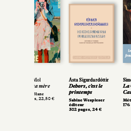
Previous
Ásta Sigurdardóttir
Simo
Dehors, c’est le
La G
printemps
Cat
Sabine Wespieser
Métai
éditeur
176 p
302 pages, 24 €