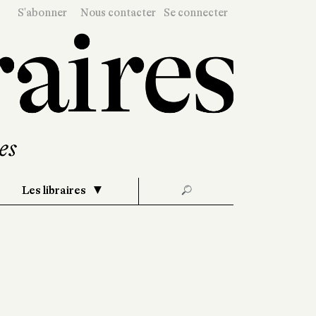
S'abonner
Nous contacter
Se connecter
Les libraires
🔎