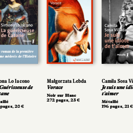
na Lo Iacono
Małgorzata Lebda
Camila Sosa Vil
uérisseuse de
Vorace
Je suis une idio
ane
t'aimer
Noir sur Blanc
272 pages, 23 €
lié
Métailié
ages, 20 €
196 pages, 21 €