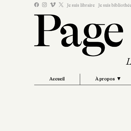
Je suis libraire
Je suis bibliothé
Accueil
À propos