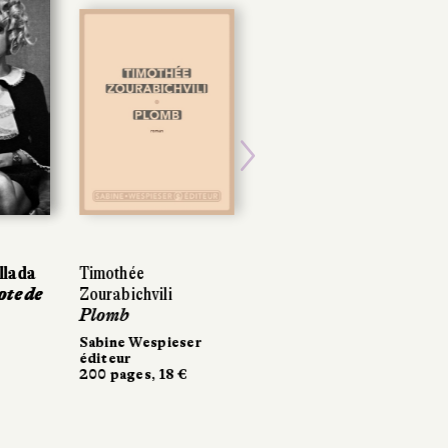
Next
lada
Timothée
te de
Zourabichvili
Plomb
Sabine Wespieser
éditeur
200 pages, 18 €