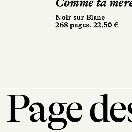
Sigurdardóttir
Dehors, c’est l
printemps
Sabine Wespieser
éditeur
302 pages, 24 €