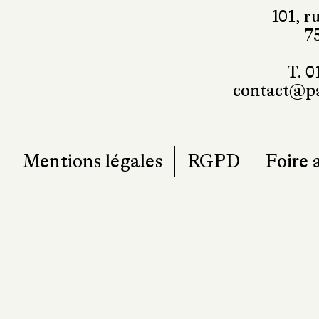
101, r
7
T. 0
contact@pa
Mentions légales
RGPD
Foire 