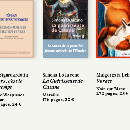
Sigurdardóttir
Simona Lo Iacono
Małgorzata Le
s, c’est le
La Guérisseuse de
Vorace
temps
Catane
Noir sur Blanc
272 pages, 23 €
ne Wespieser
Métailié
ur
176 pages, 20 €
ages, 24 €