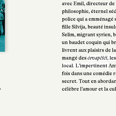
avec Emil, directeur de 
philosophie, éternel s
police qui a emménagé s
fille Silvija, beauté ins
Selim, migrant syrien,
un baudet coquin qui br
livrent aux plaisirs de 
mangé des
ćevapčići
, l
local. L’impertinent
An
fois dans une comédie r
secret. Tout en abordant
e
célèbre l’amour et la cu