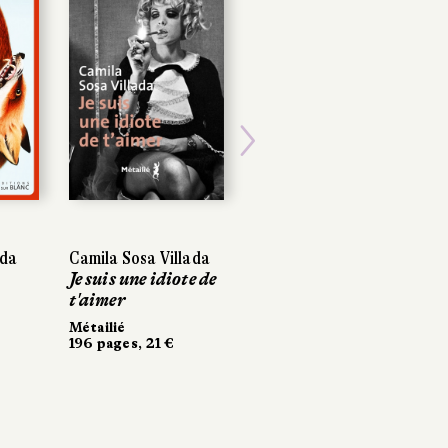
Next
bda
Camila Sosa Villada
Je suis une idiote de
t'aimer
Métailié
196 pages, 21 €