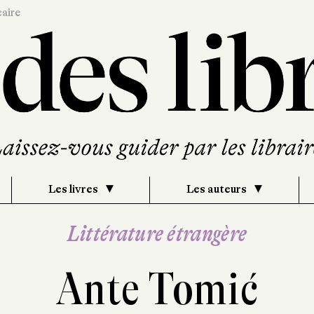
caire
Les livres
Les auteurs
Littérature étrangère
Ante Tomić