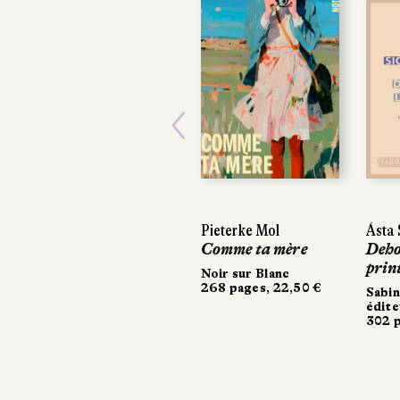
Previous
Pieterke Mol
Ásta 
Comme ta mère
Dehor
prin
Noir sur Blanc
268 pages, 22,50 €
Sabi
édite
302 p