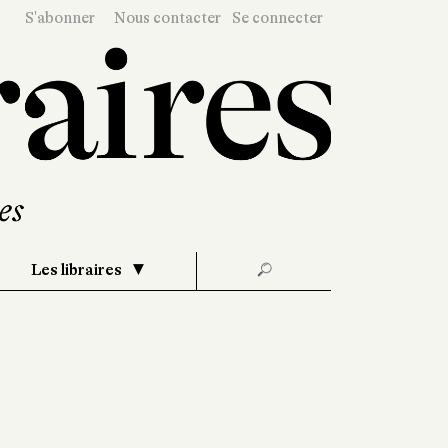
S'abonner
Nous contacter
Se connecter
Les libraires
🔎