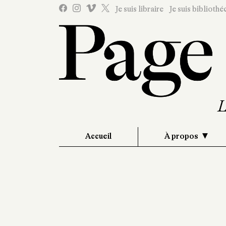
Je suis libraire
Je suis bibliothé
Accueil
À propos