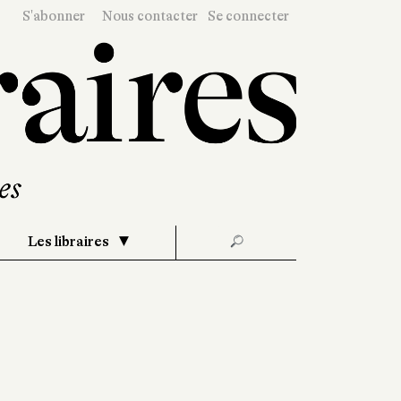
S'abonner
Nous contacter
Se connecter
Les libraires
🔎