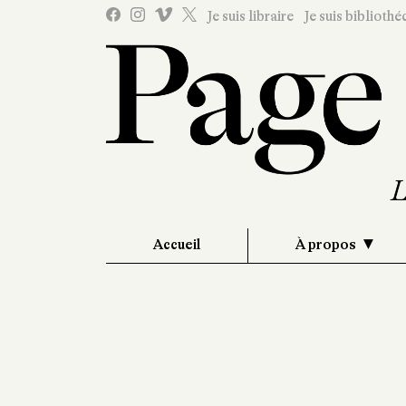
Je suis libraire
Je suis bibliothé
Accueil
À propos