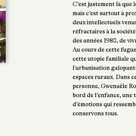
C’est justement là que l
mais c’est surtout à pro
deux intellectuels venus
réfractaires à la sociét
des années 1980, de vivr
Au cours de cette fugue
cette utopie familiale q
l'urbanisation galopant
espaces ruraux. Dans ce
personne, Gwenaële Rob
bord de l’enfance, une 
d’émotions qui ressembl
conservons tous.