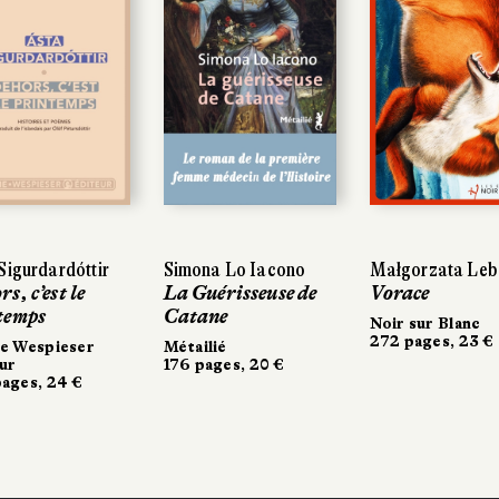
Sigurdardóttir
Sigurdardóttir
Simona Lo Iacono
Simona Lo Iacono
Małgorzata Leb
Małgorzata Le
s, c’est le
s, c’est le
La Guérisseuse de
La Guérisseuse de
Vorace
Vorace
temps
temps
Catane
Catane
Noir sur Blanc
Noir sur Blanc
272 pages, 23 €
272 pages, 23 €
e Wespieser
e Wespieser
Métailié
Métailié
ur
ur
176 pages, 20 €
176 pages, 20 €
ages, 24 €
ages, 24 €