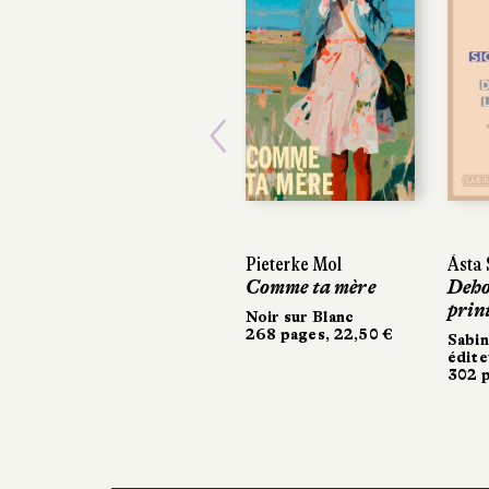
Previous
Pieterke Mol
Ásta 
Ásta 
Comme ta mère
Dehor
Dehor
prin
prin
Noir sur Blanc
268 pages, 22,50 €
Sabin
Sabin
édite
édite
302 p
302 p