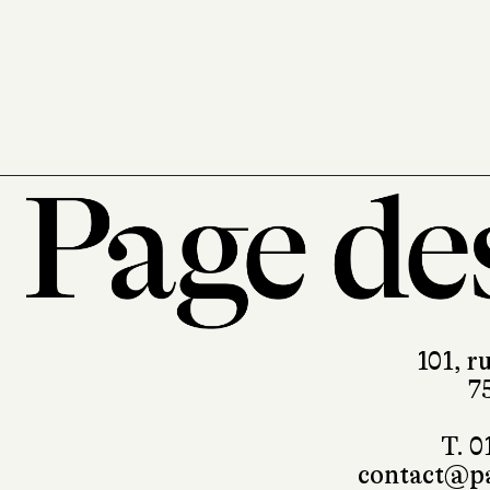
Sabine Wespi
éditeur
302 pages, 24
101, r
7
T. 0
contact@pa