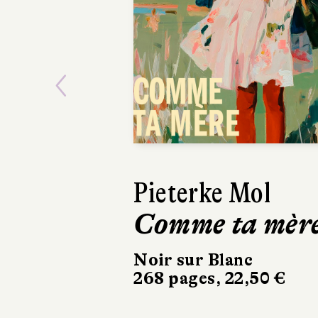
Previous
Pieterke Mol
Ásta
Comme ta mèr
Sigurdardó
Dehors, c
Noir sur Blanc
268 pages, 22,50 €
printemp