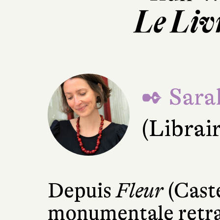
Le Livr
✒ Sara
(Librai
Depuis
Fleur
(Caste
monumentale retraç