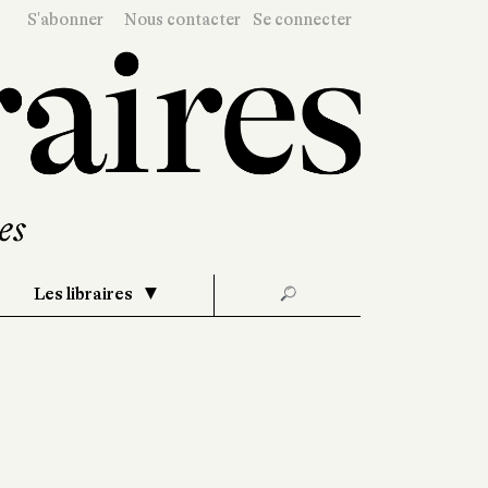
S'abonner
Nous contacter
Se connecter
Les libraires
🔎