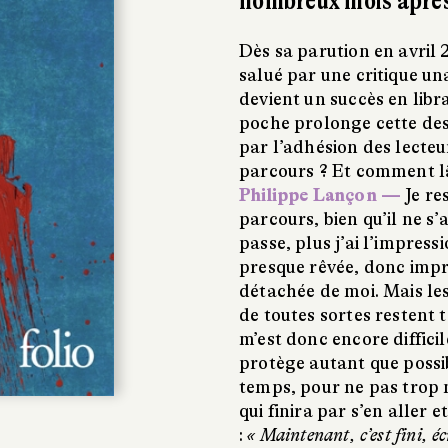
nombreux mois après
Dès sa parution en avril 
salué par une critique un
devient un succès en libra
poche prolonge cette des
par l’adhésion des lecte
parcours ? Et comment lâc
Philippe Lançon —
Je re
parcours, bien qu’il ne s’
passe, plus j’ai l’impress
presque rêvée, donc impré
détachée de moi. Mais les
de toutes sortes restent te
m’est donc encore difficil
protège autant que poss
temps, pour ne pas trop m
qui finira par s’en aller 
:
« Maintenant, c’est fini, é