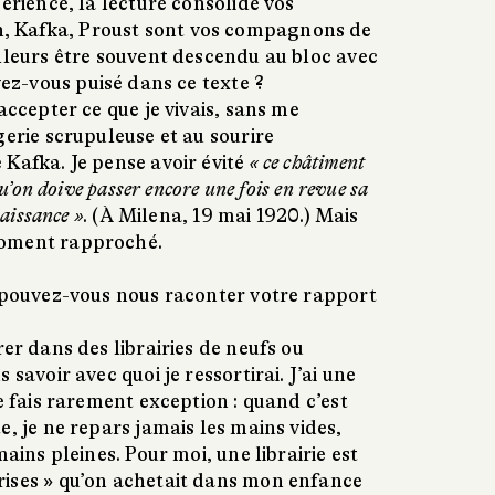
périence, la lecture consolide vos
 Kafka, Proust sont vos compagnons de
lleurs être souvent descendu au bloc avec
vez-vous puisé dans ce texte ?
accepter ce que je vivais, sans me
gerie scrupuleuse et au sourire
Kafka. Je pense avoir évité
« ce châtiment
qu’on doive passer encore une fois en revue sa
naissance »
. (À Milena, 19 mai 1920.) Mais
moment rapproché.
, pouvez-vous nous raconter votre rapport
er dans des librairies de neufs ou
 savoir avec quoi je ressortirai. J’ai une
je fais rarement exception : quand c’est
e, je ne repars jamais les mains vides,
mains pleines. Pour moi, une librairie est
ises » qu’on achetait dans mon enfance