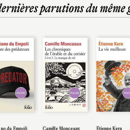
dernières parutions du même 
POCHE
POCHE
POCHE
POCHE
Camille Monceaux
Camille Monceaux
Étienne Kern
Étienne Kern
Jacqu
Jacqu