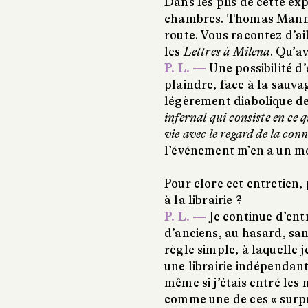
Dans les plis de cette ex
chambres. Thomas Mann,
route. Vous racontez d’ai
les
Lettres à Milena
. Qu’a
P. L. —
Une possibilité d’
plaindre, face à la sauva
légèrement diabolique de 
infernal qui consiste en ce 
vie avec le regard de la con
l’événement m’en a un 
Pour clore cet entretien
à la librairie ?
P. L. —
Je continue d’entr
d’anciens, au hasard, sans
règle simple, à laquelle 
une librairie indépendant
même si j’étais entré les 
comme une de ces « surpr