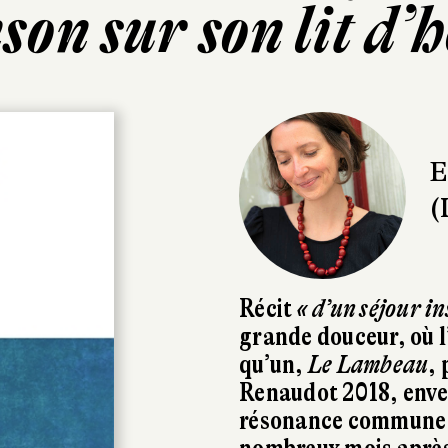
son sur son lit d’h
E
(
Récit
« d’un séjour in
grande douceur, où l’
qu’un,
Le Lambeau
, 
Renaudot 2018, enve
résonance commune e