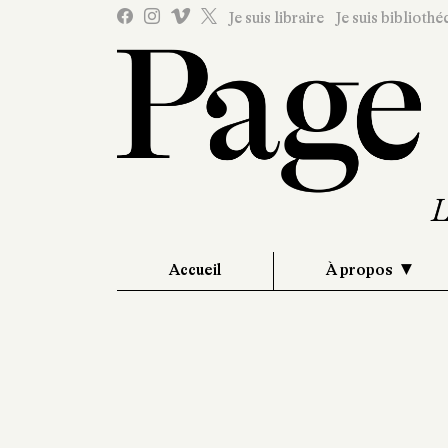
Je suis libraire
Je suis bibliothé
Accueil
À propos