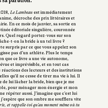
 sa parution.
2018,
Le Lambeau
est immédiatement
anime, décroche des prix littéraires et
irie. En ce mois de janvier, sa sortie en
tinée éditoriale singulière, couronnée
urs. Quel regard portez-vous sur son
he-t-on la bride à un tel livre ?
ste surpris par ce que vous appelez son
agisse pas d’un athlète. Plus le temps
ion que ce livre a une vie autonome,
vue et imprévisible, et en tout cas
 réactions des lecteurs et des institutions
lles qu’il ne cesse de tirer ma vie à lui. Il
e de lui lâcher la bride, bien que je me
ible, pour ménager mon énergie et mon
e répéter aussi. J’imagine que c’est lui
et j’espère que son ombre me soufflera vite
cris, et rappelle-toi qu’au moment même où tu