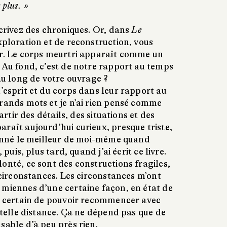
e plus. »
écrivez des chroniques. Or, dans
Le
exploration et de reconstruction, vous
ur. Le corps meurtri apparaît comme un
 Au fond, c’est de notre rapport au temps
 au long de votre ouvrage ?
’esprit et du corps dans leur rapport au
grands mots et je n’ai rien pensé comme
partir des détails, des situations et des
raît aujourd’hui curieux, presque triste,
 donné le meilleur de moi-même quand
 puis, plus tard, quand j’ai écrit ce livre.
onté, ce sont des constructions fragiles,
x circonstances. Les circonstances m’ont
 miennes d’une certaine façon, en état de
as certain de pouvoir recommencer avec
e telle distance. Ça ne dépend pas que de
sable d’à peu près rien.