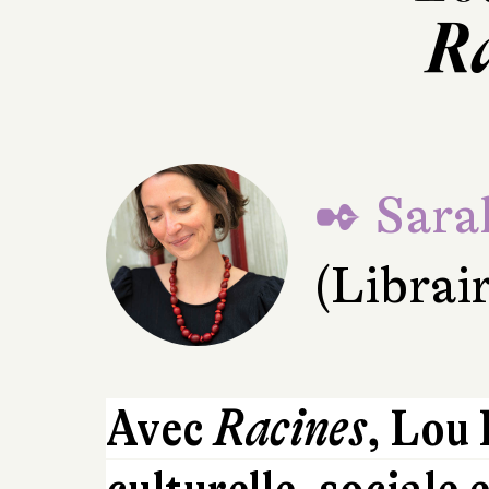
Ra
✒ Sara
(Librai
Avec
Racines
, Lou 