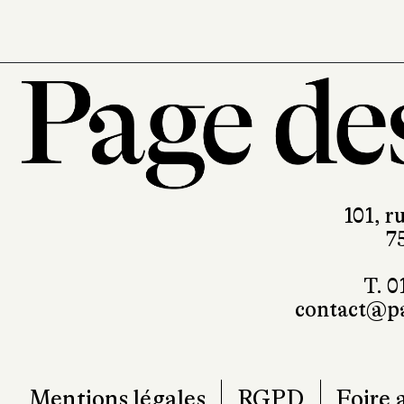
101, r
7
T. 0
contact@pa
Mentions légales
RGPD
Foire 