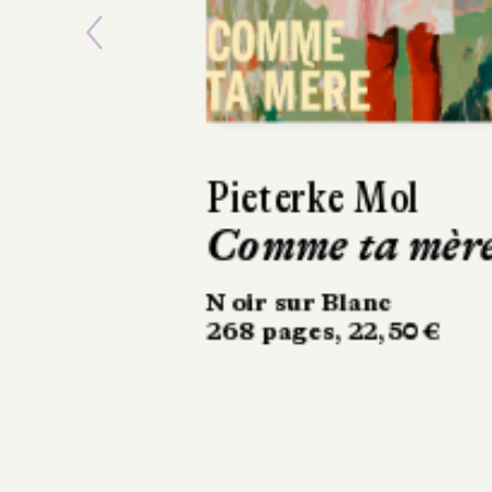
Previous
Ásta
Sigurdardóttir
Dehors, c’est l
printemps
Sabine Wespieser
éditeur
302 pages, 24 €