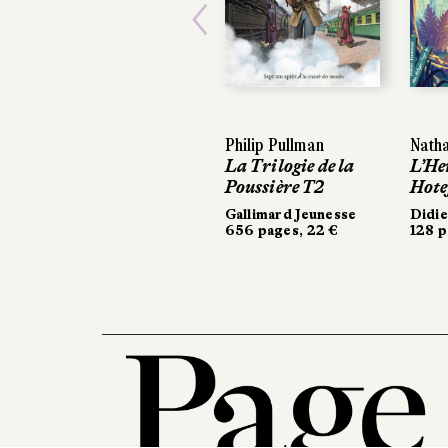
Previous
Philip Pullman
Natha
La Trilogie de la
L’He
Poussière T2
Hote
Gallimard Jeunesse
Didie
656 pages, 22 €
128 p