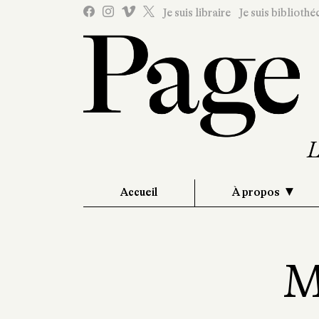
Je suis libraire
Je suis bibliothé
Accueil
À propos
M