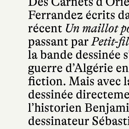
Des Carnets d’Orie
Ferrandez écrits da
récent
Un maillot po
passant par
Petit-fi
la bande dessinée s
guerre d’Algérie en 
fiction. Mais avec 
dessinée directemen
l’historien Benjami
dessinateur Sébast