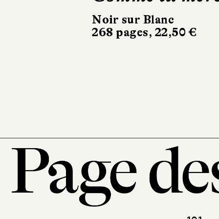
Dehors, c’est 
Noir sur Blanc
268 pages, 22,50 €
printemps
Sabine Wespieser
éditeur
302 pages, 24 €