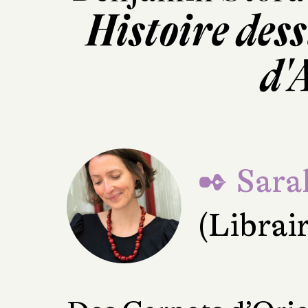
Histoire dess
d'
✒ Sara
(Librai