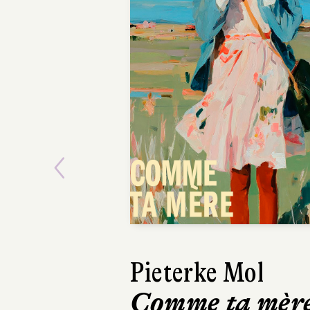
Previous
Pieterke Mol
Ásta
Comme ta mèr
Sigurdardóttir