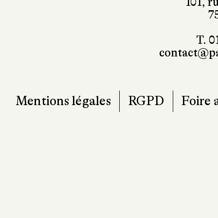
101, r
7
T. 0
contact@pa
Mentions légales
RGPD
Foire 