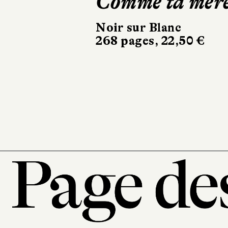
Comme ta mèr
Sigurdardót
Dehors, c’e
Noir sur Blanc
268 pages, 22,50 €
printemps
Sabine Wespies
éditeur
302 pages, 24 €