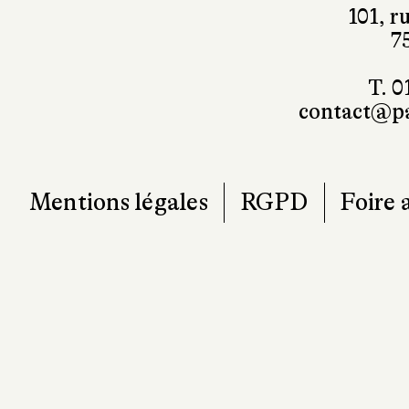
101, r
7
T. 0
contact@pa
Mentions légales
RGPD
Foire 