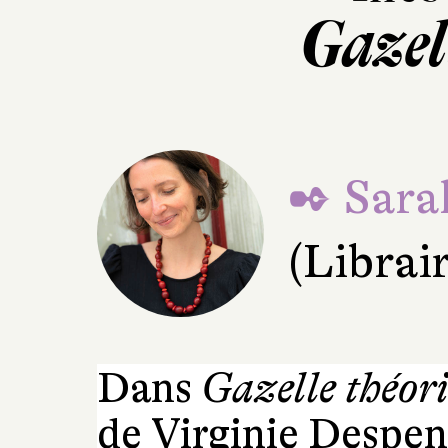
Gazel
✒ Sara
(Librai
Dans
Gazelle théori
de Virginie Despent