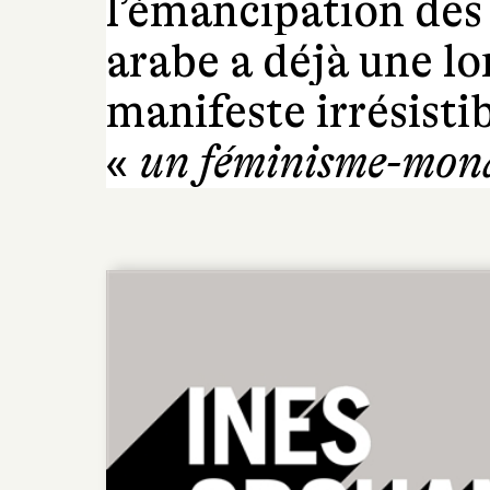
l’émancipation de
arabe a déjà une lo
manifeste irrésisti
«
un féminisme-mo