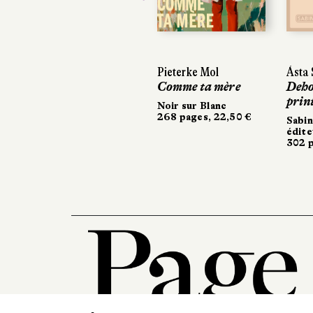
Previous
Pieterke Mol
Ásta Sigurdardóttir
Ásta Sigurdardóttir
Comme ta mère
Dehors, c’est le
Dehors, c’est le
printemps
printemps
Noir sur Blanc
268 pages, 22,50 €
Sabine Wespieser
Sabine Wespieser
éditeur
éditeur
302 pages, 24 €
302 pages, 24 €