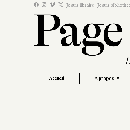
Je suis libraire
Je suis bibliothé
Accueil
À propos