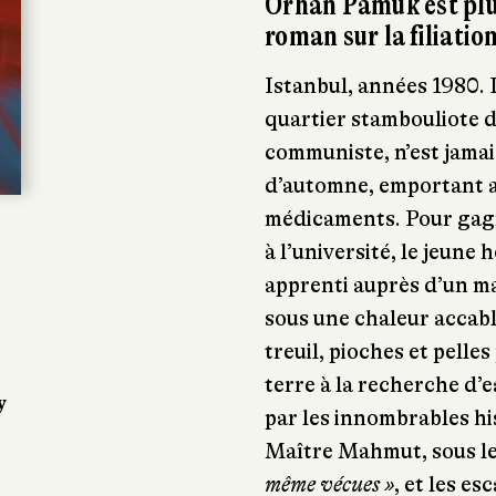
Orhan Pamuk est plu
roman sur la filiati
Istanbul, années 1980. 
quartier stambouliote d
communiste, n’est jamai
d’automne, emportant a
médicaments. Pour gagn
à l’université, le jeune
apprenti auprès d’un ma
sous une chaleur acca
treuil, pioches et pelle
terre à la recherche d’e
y
par les innombrables his
Maître Mahmut, sous le 
même vécues »
, et les es