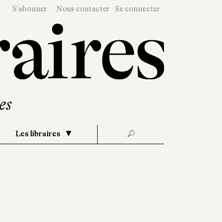
S'abonner
Nous contacter
Se connecter
Les libraires
🔎