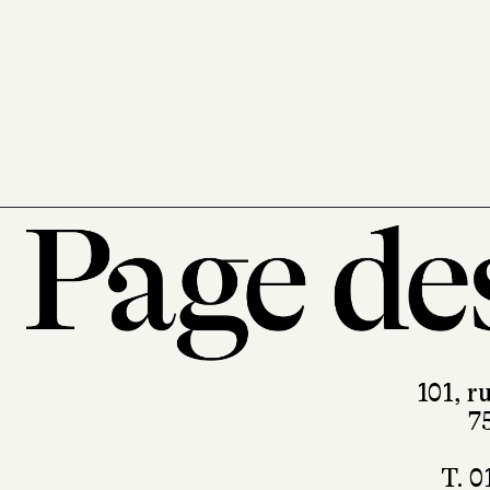
101, r
7
T. 0