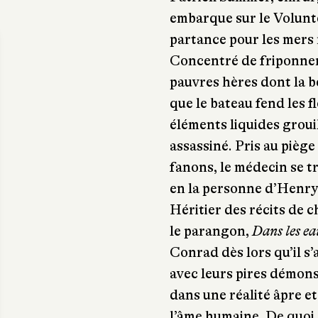
embarque sur le Volunte
partance pour les mers 
Concentré de friponneri
pauvres hères dont la bê
que le bateau fend les fl
éléments liquides groui
assassiné. Pris au piège
fanons, le médecin se t
en la personne d’Henry
Héritier des récits de c
le parangon,
Dans les e
Conrad dès lors qu’il s
avec leurs pires démons
dans une réalité âpre e
l’âme humaine. De quoi