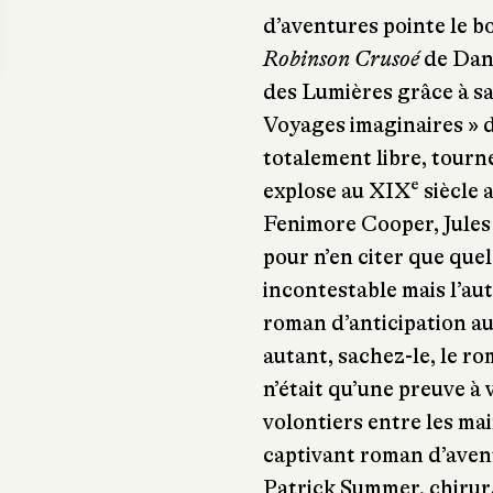
d’aventures pointe le b
Robinson Crusoé
de Dani
des Lumières grâce à sa 
Voyages imaginaires » d
totalement libre, tourné
e
explose au XIX
siècle 
Fenimore Cooper, Jules
pour n’en citer que que
incontestable mais l’au
roman d’anticipation au
autant, sachez-le, le ro
n’était qu’une preuve à v
volontiers entre les ma
captivant roman d’avent
Patrick Summer, chirurg