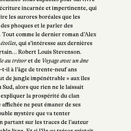
 écriture incarnée et impertinente, qui
rire les aurores boréales que les
des phoques et le parler des
e. Tout comme le dernier roman d’Alex
étoiles
, qui s’intéresse aux dernières
ertain… Robert Louis Stevenson.
le au trésor
et de
Voyage avec un âne
t-il à l’âge de trente-neuf ans
ut de jungle impénétrable » aux îles
Sud, alors que rien ne le laissait
xpliquer la prospérité du clan
 affichée ne peut émaner de ses
double mystère que va tenter
 partant sur les traces de l’auteur
le livre. Et si l’île au trésor existait