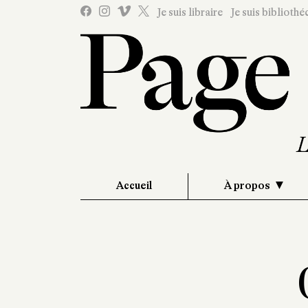
Je suis libraire
Je suis bibliothé
Accueil
À propos