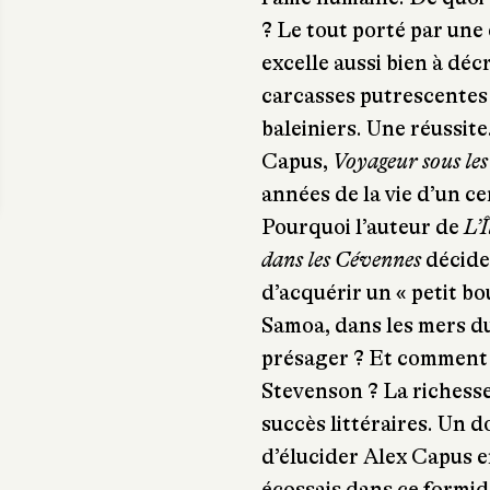
? Le tout porté par une
excelle aussi bien à déc
carcasses putrescentes 
baleiniers. Une réussit
Capus,
Voyageur sous les 
années de la vie d’un c
Pourquoi l’auteur de
L’Î
dans les Cévennes
décide-
d’acquérir un « petit bo
Samoa, dans les mers du 
présager ? Et comment e
Stevenson ? La richesse
succès littéraires. Un 
d’élucider Alex Capus en
écossais dans ce formidab