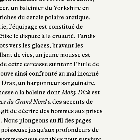
er, un baleinier du Yorkshire en
riches du cercle polaire arctique.
e, l’équipage est constitué de
tise le dispute à la cruauté. Tandis
ots vers les glaces, bravant les
llant de vies, un jeune mousse est
 de cette carcasse suintant l’huile de
rouve ainsi confronté au mal incarné
 Drax, un harponneur sanguinaire.
hasse à la baleine dont
Moby Dick
est
aux du Grand Nord
a des accents de
’agit de décrire des hommes aux prises
. Nous plongeons au fil des pages
t poisseuse jusqu’aux profondeurs de
 sommes-nous capables pour survivre