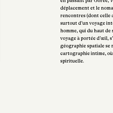
en passant par Gorée,
V
déplacement et le noma
rencontres (dont celle a
surtout d’un voyage inté
homme, qui du haut de s
voyage à portée d’œil, s’
géographie spatiale se
cartographie intime, où
spirituelle.