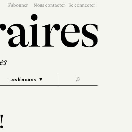
S'abonner
Nous contacter
Se connecter
Les libraires
🔎
!