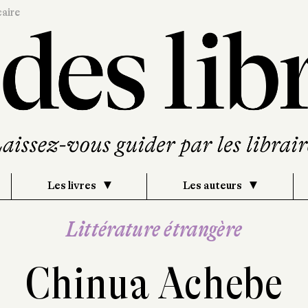
caire
Les livres
Les auteurs
Littérature étrangère
Chinua Achebe