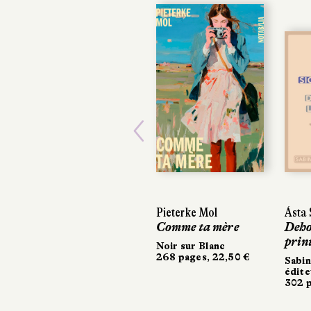
Previous
Pieterke Mol
Ásta 
Ásta 
Comme ta mère
Dehor
Dehor
prin
prin
Noir sur Blanc
268 pages, 22,50 €
Sabin
Sabin
édite
édite
302 p
302 p