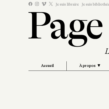
Je suis libraire
Je suis bibliothé
Accueil
À propos