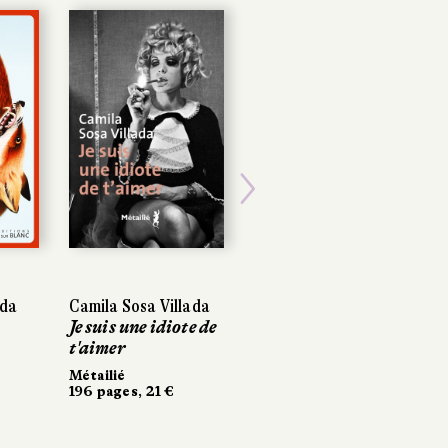
Next
da
da
Camila Sosa Villada
Camila Sosa Villada
Timothée
Je suis une idiote de
Je suis une idiote de
Zourabichvili
t'aimer
t'aimer
Plomb
Métailié
Métailié
Sabine Wespieser
196 pages, 21 €
196 pages, 21 €
éditeur
200 pages, 18 €