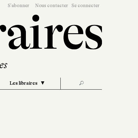
S'abonner
Nous contacter
Se connecter
Les libraires
🔎