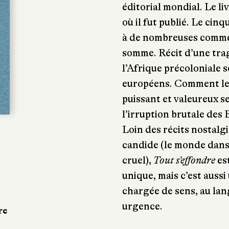
éditorial mondial. Le li
où il fut publié. Le cin
à de nombreuses commé
somme. Récit d’une tragi
l’Afrique précoloniale 
européens. Comment le
puissant et valeureux se
l’irruption brutale des 
Loin des récits nostalg
candide (le monde dans l
cruel),
Tout s’effondre
es
unique, mais c’est aussi
chargée de sens, au lan
urgence.
re