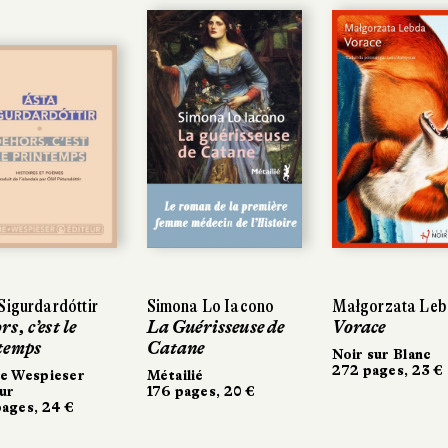
Sigurdardóttir
Sigurdardóttir
Simona Lo Iacono
Simona Lo Iacono
Małgorzata Leb
Małgorzata Leb
s, c’est le
s, c’est le
La Guérisseuse de
La Guérisseuse de
Vorace
Vorace
temps
temps
Catane
Catane
Noir sur Blanc
Noir sur Blanc
272 pages, 23 €
272 pages, 23 €
e Wespieser
e Wespieser
Métailié
Métailié
ur
ur
176 pages, 20 €
176 pages, 20 €
ages, 24 €
ages, 24 €