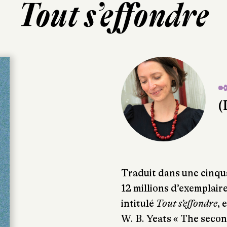
Tout s’effondre
✒
(
Traduit dans une cinqua
12 millions d’exemplair
intitulé
Tout s’effondre
, 
W. B. Yeats « The seco