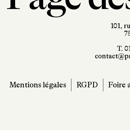
101, r
7
T. 0
contact@pa
Mentions légales
RGPD
Foire 