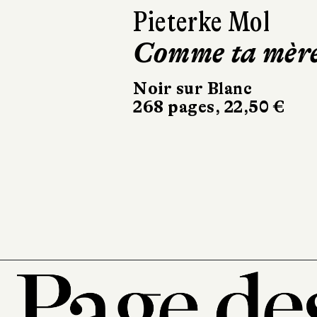
Ásta
Sigurdardóttir
Dehors, c’est l
printemps
Sabine Wespieser
éditeur
302 pages, 24 €