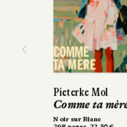
Previous
Ásta
Sigurdardóttir
Dehors, c’est l