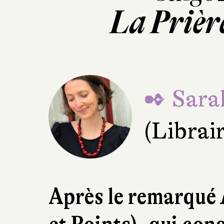
La Prièr
✒ Sara
(Librai
Après le remarqué