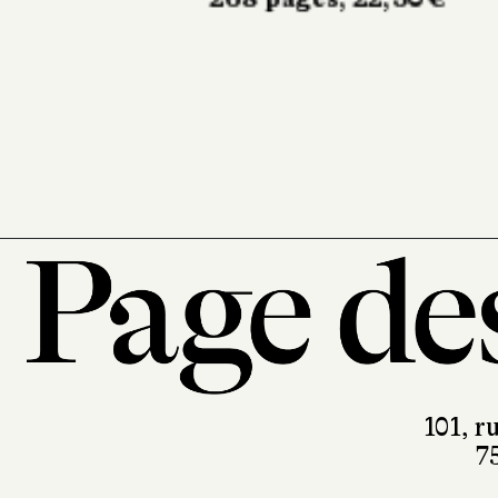
printemps
Sabine Wespieser
éditeur
302 pages, 24 €
101, r
7