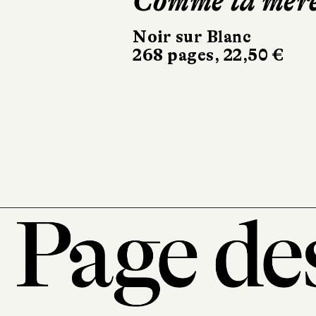
Sigurdardóttir
Dehors, c’est l
printemps
Sabine Wespieser
éditeur
302 pages, 24 €