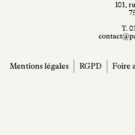
101, r
7
T. 0
contact@pa
Mentions légales
RGPD
Foire 