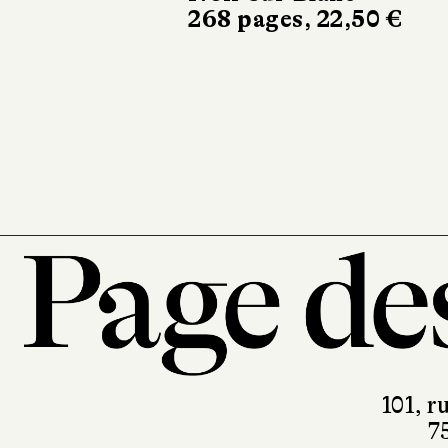
printemps
Sabine Wespieser
éditeur
302 pages, 24 €
101, r
7