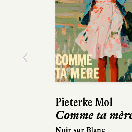
Previous
Ásta
Sigurdardóttir
Dehors, c’est l