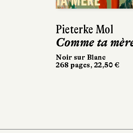
Ásta
Sigurdardóttir
Dehors, c’est l
printemps
Sabine Wespieser
éditeur
302 pages, 24 €