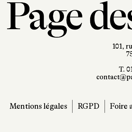
101, r
7
T. 0
contact@pa
Mentions légales
RGPD
Foire 