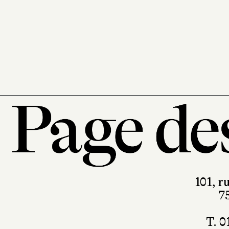
Sabine Wespieser
éditeur
302 pages, 24 €
101, r
7
T. 0