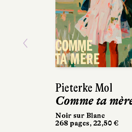
Previous
Ásta
Sigurdardóttir
Dehors, c’est l
printemps