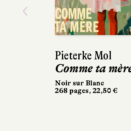
Previous
Ásta
Sigurdardóttir
Dehors, c’est l
printemps
Sabine Wespieser
éditeur
302 pages, 24 €