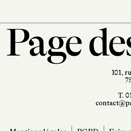
101, r
7
T. 0
contact@pa