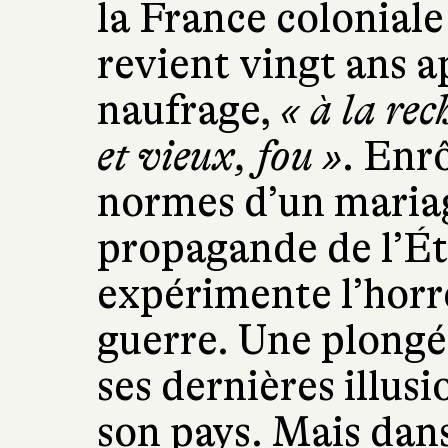
la France coloniale
revient vingt ans ap
naufrage,
« à la re
et vieux, fou »
. Enrô
normes d’un mariag
propagande de l’Ét
expérimente l’horre
guerre. Une plongée
ses dernières illusi
son pays. Mais dans