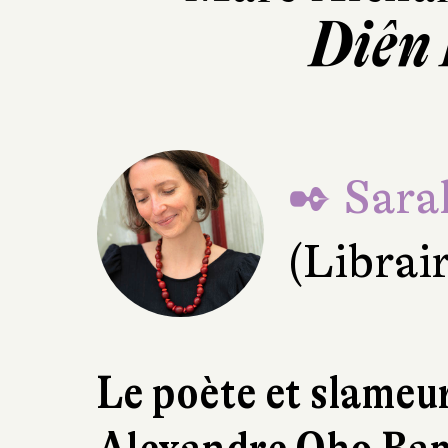
Diên
✒ Sara
(Librai
Le poète et slame