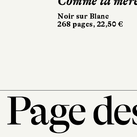
Sigurdardóttir
Dehors, c’est l
printemps
Sabine Wespieser
éditeur
302 pages, 24 €