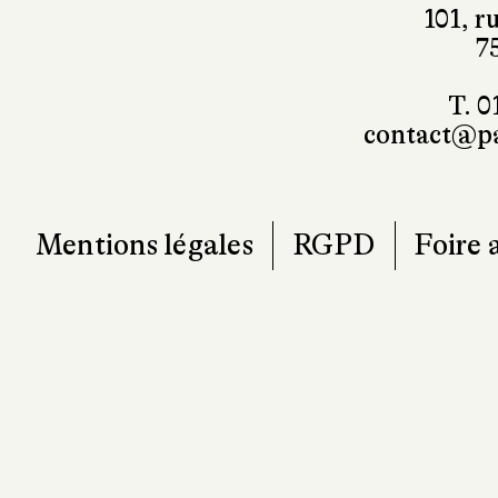
101, r
7
T. 0
contact@pa
Mentions légales
RGPD
Foire 