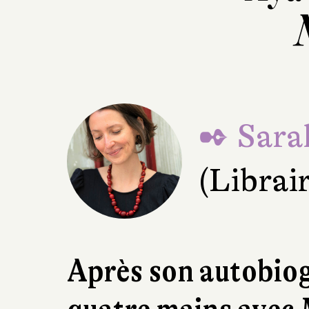
✒ Sara
(Librai
Après son autobiog