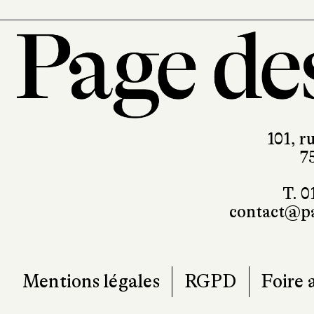
101, r
7
T. 0
contact@pa
Mentions légales
RGPD
Foire 