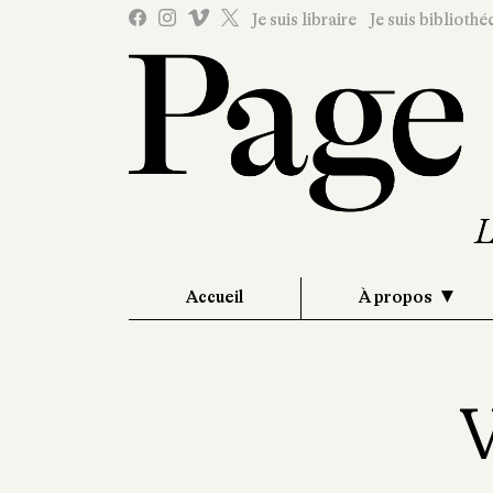
Je suis libraire
Je suis bibliothé
Accueil
À propos
V