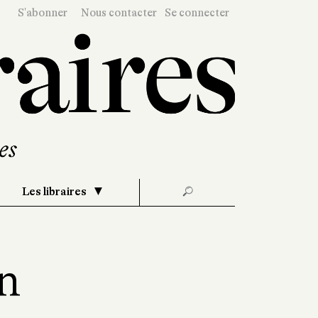
S'abonner
Nous contacter
Se connecter
Les libraires
🔎
in