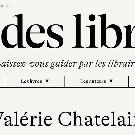
caire
Les livres
Les auteurs
alérie Chatela