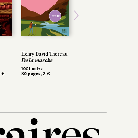
POCHE
Next
Henry David Thoreau
De la marche
1001 nuits
0 €
80 pages, 3 €