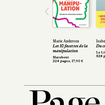
Previous
Marie Andersen
Isabe
Les 10 facettes de la
Du c
manipulation
Le Li
528 p
Marabout
224 pages, 17,90 €