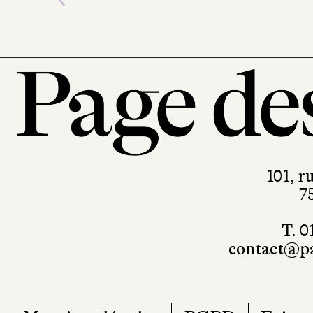
Previous
101, r
7
T. 0
contact@pa