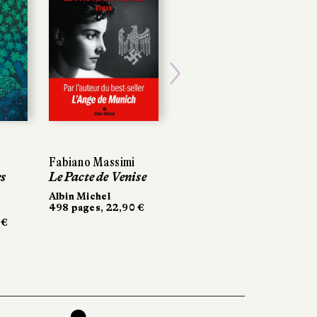
Next
Fabiano Massimi
Fabiano Massimi
Gwenaël Bulteau
es
es
Le Pacte de Venise
Le Pacte de Venise
Maudite soit la
guerre
Albin Michel
Albin Michel
498 pages, 22,90 €
498 pages, 22,90 €
La Manufacture de
 €
 €
livres
276 pages, 20,90 €