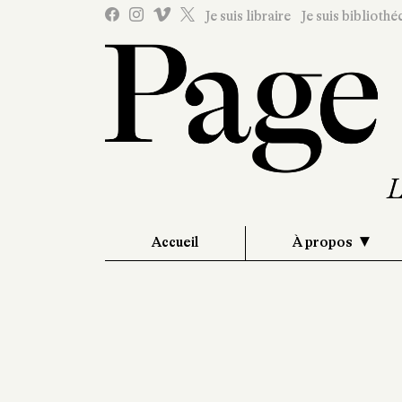
Je suis libraire
Je suis bibliothé
Accueil
À propos