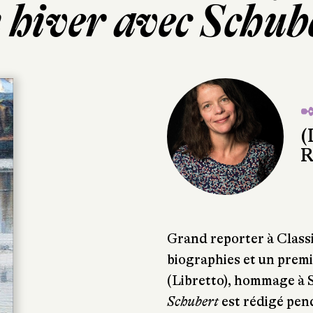
 hiver avec Schub
✒
(
R
Grand reporter à Classi
biographies et un prem
(Libretto), hommage à 
Schubert
est rédigé pend