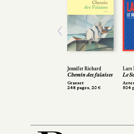
Previous
Jennifer Richard
Lars 
Lars 
Chemin des falaises
Le S
Le S
Grasset
Acte
Acte
248 pages, 20 €
504 p
504 p