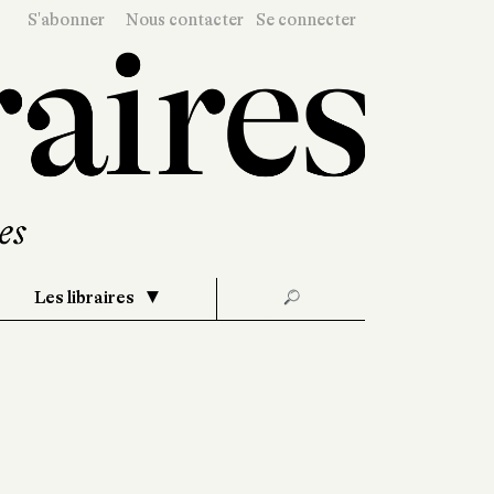
S'abonner
Nous contacter
Se connecter
Les libraires
🔎