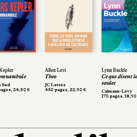
Kepler
Kepler
Allen Levi
Allen Levi
Lynn Buckle
Lynn Buckle
omnambule
omnambule
Theo
Theo
Ce que disent l
Ce que disent l
saules
saules
s Sud
s Sud
JC Lattès
JC Lattès
ages, 24,50 €
ages, 24,50 €
450 pages, 22,90 €
450 pages, 22,90 €
Calmann-Lévy
Calmann-Lévy
170 pages, 18,90
170 pages, 18,90