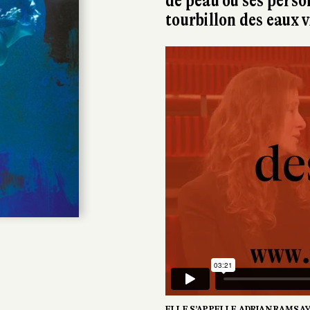
de peau où ses perso
tourbillon des eaux v
ELLE S’APPELLE ADRIAN RAMSAY,