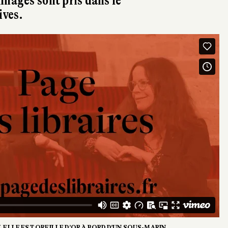
nnages sont pris dans le
ives.
 ELLE EST OREILLE D’OR À BORD D’UN SOUS-MARIN.