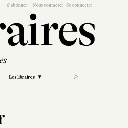
S'abonner
Nous contacter
Se connecter
Les libraires
🔎
r