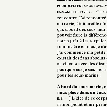
POUR QUELLES RAISONS AVEZ-V
Ce ro
EMMANUELLE FAVIER –
rencontre. J’ai rencontr
autre vie, était oreille d’
qui, à bord des sous-mari
pouvoir faire la différen
marin prêt à les torpiller
romancière en moi. Je n’a
J’ai commencé ma petite 
existait des fans absolus
au cinéma avec des dizaine
pourquoi car je suis moi
pour les sous-marins !
À bord du sous-marin, 
nous place dans un tout 
J L’idée de ce corp
E. F. –
m’interpelait et me perme