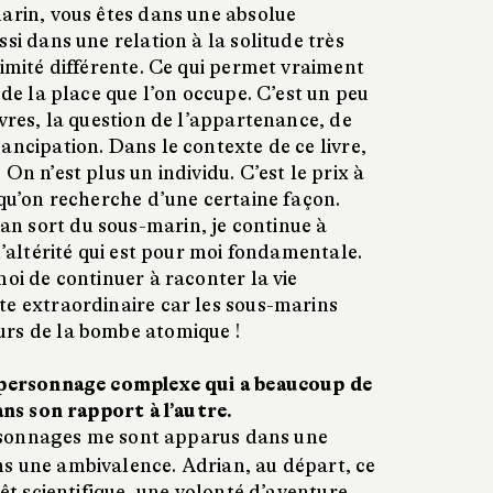
marin, vous êtes dans une absolue
si dans une relation à la solitude très
timité différente. Ce qui permet vraiment
 de la place que l’on occupe. C’est un peu
ivres, la question de l’appartenance, de
ancipation. Dans le contexte de ce livre,
On n’est plus un individu. C’est le prix à
 qu’on recherche d’une certaine façon.
n sort du sous-marin, je continue à
l’altérité qui est pour moi fondamentale.
moi de continuer à raconter la vie
te extraordinaire car les sous-marins
urs de la bombe atomique !
n personnage complexe qui a beaucoup de
dans son rapport à l’autre.
ersonnages me sont apparus dans une
s une ambivalence. Adrian, au départ, ce
rêt scientifique, une volonté d’aventure.