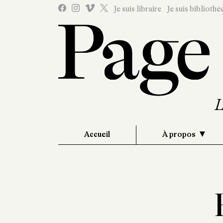
Je suis libraire
Je suis bibliothé
Accueil
À propos