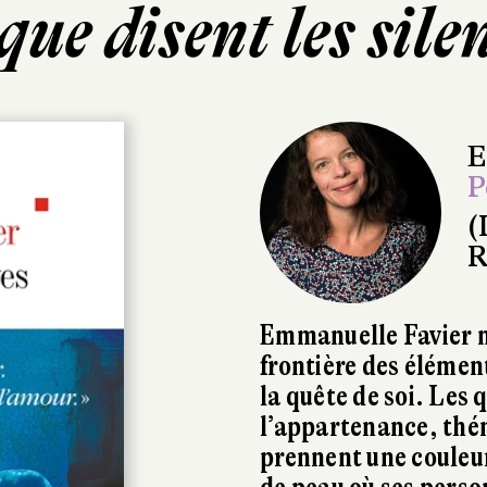
que disent les sile
E
P
(
R
Emmanuelle Favier no
frontière des élément
la quête de soi. Les 
l’appartenance, thém
prennent une couleur