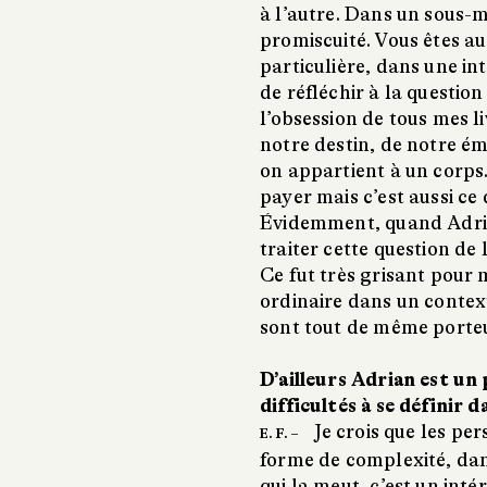
à l’autre. Dans un sous-
promiscuité. Vous êtes aus
particulière, dans une in
de réfléchir à la question
l’obsession de tous mes l
notre destin, de notre ém
on appartient à un corps. 
payer mais c’est aussi ce
Évidemment, quand Adria
traiter cette question de 
Ce fut très grisant pour 
ordinaire dans un contex
sont tout de même porte
D’ailleurs Adrian est u
difficultés à se définir 
Je crois que les p
E. F. –
forme de complexité, dan
qui la meut, c’est un inté